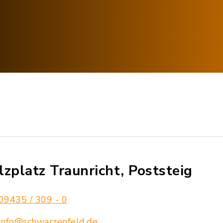
lzplatz Traunricht, Poststeig
09435 / 309 - 0
info@schwarzenfeld.de