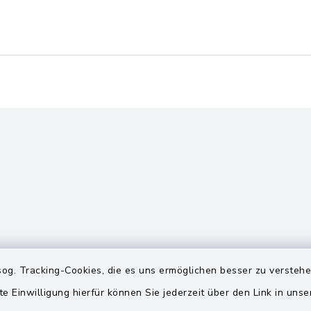
gszeiten
Quicklinks
og. Tracking-Cookies, die es uns ermöglichen besser zu versteh
te Einwilligung hierfür können Sie jederzeit über den Link in uns
Freitag:
BayernPortal