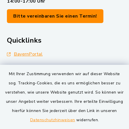
14:00-17:00 Uhr
Bitte vereinbaren Sie einen Termin!
Quicklinks
BayernPortal
Landkreis Schwandorf
Mit Ihrer Zustimmung verwenden wir auf dieser Website
Oberpfälzer Wald
sog. Tracking-Cookies, die es uns ermöglichen besser zu
verstehen, wie unsere Website genutzt wird. So können wir
VG und Gemeinden
unser Angebot weiter verbessern. Ihre erteilte Einwilligung
Markt Schwarzenfeld
hierfür können Sie jederzeit über den Link in unseren
Datenschutzhinweisen
widerrufen.
Gemeinde Schwarzach bei Nabburg