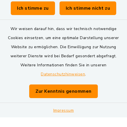
Verwaltungsgemeinschaft Schwarzenfeld
Ich stimme zu
Ich stimme nicht zu
Wir weisen darauf hin, dass wir technisch notwendige
Cookies einsetzen, um eine optimale Darstellung unserer
Website zu ermöglichen. Die Einwilligung zur Nutzung
Kontakt
weiterer Dienste wird bei Bedarf gesondert abgefragt.
Weitere Informationen finden Sie in unseren
Barrierefreiheit
Datenschutzhinweisen
.
Datenschutz
Zur Kenntnis genommen
Impressum
Impressum
Sitemap
Cookie-Einstellungen