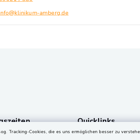
info@klinikum-amberg.de
gszeiten
Quicklinks
og. Tracking-Cookies, die es uns ermöglichen besser zu versteh
Freitag:
BayernPortal