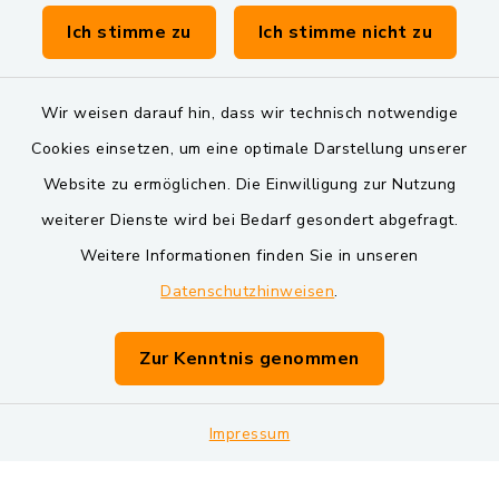
Verwaltungsgemeinschaft Schwarzenfeld
Ich stimme zu
Ich stimme nicht zu
Wir weisen darauf hin, dass wir technisch notwendige
Cookies einsetzen, um eine optimale Darstellung unserer
Website zu ermöglichen. Die Einwilligung zur Nutzung
Kontakt
weiterer Dienste wird bei Bedarf gesondert abgefragt.
Weitere Informationen finden Sie in unseren
Barrierefreiheit
Datenschutzhinweisen
.
Datenschutz
Zur Kenntnis genommen
Impressum
Impressum
Sitemap
Cookie-Einstellungen