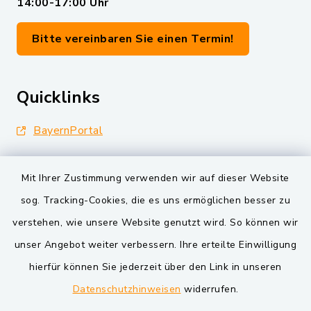
14:00-17:00 Uhr
Bitte vereinbaren Sie einen Termin!
Quicklinks
BayernPortal
Landkreis Schwandorf
Mit Ihrer Zustimmung verwenden wir auf dieser Website
Oberpfälzer Wald
sog. Tracking-Cookies, die es uns ermöglichen besser zu
verstehen, wie unsere Website genutzt wird. So können wir
VG und Gemeinden
unser Angebot weiter verbessern. Ihre erteilte Einwilligung
Markt Schwarzenfeld
hierfür können Sie jederzeit über den Link in unseren
Datenschutzhinweisen
widerrufen.
Gemeinde Schwarzach bei Nabburg