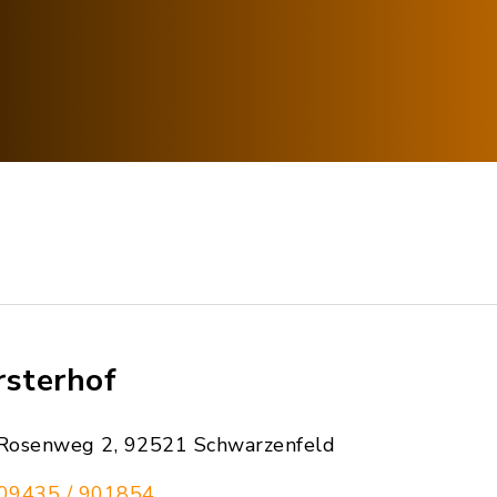
rsterhof
Rosenweg 2, 92521 Schwarzenfeld
09435 / 901854