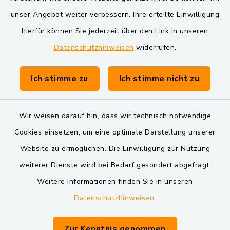
VG und Gemeinden
unser Angebot weiter verbessern. Ihre erteilte Einwilligung
Markt Schwarzenfeld
hierfür können Sie jederzeit über den Link in unseren
Datenschutzhinweisen
widerrufen.
Gemeinde Schwarzach bei Nabburg
Verwaltungsgemeinschaft Schwarzenfeld
Ich stimme zu
Ich stimme nicht zu
Wir weisen darauf hin, dass wir technisch notwendige
Cookies einsetzen, um eine optimale Darstellung unserer
Website zu ermöglichen. Die Einwilligung zur Nutzung
Kontakt
weiterer Dienste wird bei Bedarf gesondert abgefragt.
Weitere Informationen finden Sie in unseren
Barrierefreiheit
Datenschutzhinweisen
.
Datenschutz
Zur Kenntnis genommen