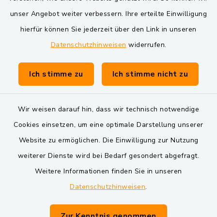
VG und Gemeinden
unser Angebot weiter verbessern. Ihre erteilte Einwilligung
Markt Schwarzenfeld
hierfür können Sie jederzeit über den Link in unseren
Datenschutzhinweisen
widerrufen.
Gemeinde Schwarzach bei Nabburg
Verwaltungsgemeinschaft Schwarzenfeld
Ich stimme zu
Ich stimme nicht zu
Wir weisen darauf hin, dass wir technisch notwendige
Cookies einsetzen, um eine optimale Darstellung unserer
Website zu ermöglichen. Die Einwilligung zur Nutzung
Kontakt
weiterer Dienste wird bei Bedarf gesondert abgefragt.
Weitere Informationen finden Sie in unseren
Barrierefreiheit
Datenschutzhinweisen
.
Datenschutz
Zur Kenntnis genommen