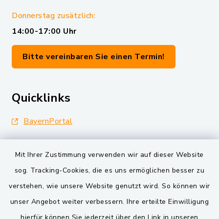
Donnerstag zusätzlich:
14:00-17:00 Uhr
Bitte vereinbaren Sie einen Termin!
Quicklinks
BayernPortal
Landkreis Schwandorf
Mit Ihrer Zustimmung verwenden wir auf dieser Website
Oberpfälzer Wald
sog. Tracking-Cookies, die es uns ermöglichen besser zu
verstehen, wie unsere Website genutzt wird. So können wir
VG und Gemeinden
unser Angebot weiter verbessern. Ihre erteilte Einwilligung
Markt Schwarzenfeld
hierfür können Sie jederzeit über den Link in unseren