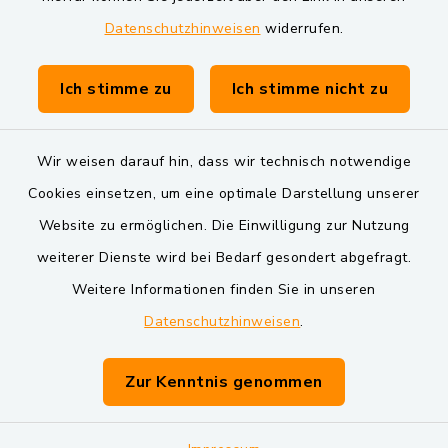
Datenschutzhinweisen
widerrufen.
Gemeinde Schwarzach bei Nabburg
Verwaltungsgemeinschaft Schwarzenfeld
Ich stimme zu
Ich stimme nicht zu
Wir weisen darauf hin, dass wir technisch notwendige
Cookies einsetzen, um eine optimale Darstellung unserer
Website zu ermöglichen. Die Einwilligung zur Nutzung
Kontakt
weiterer Dienste wird bei Bedarf gesondert abgefragt.
Weitere Informationen finden Sie in unseren
Barrierefreiheit
Datenschutzhinweisen
.
Datenschutz
Zur Kenntnis genommen
Impressum