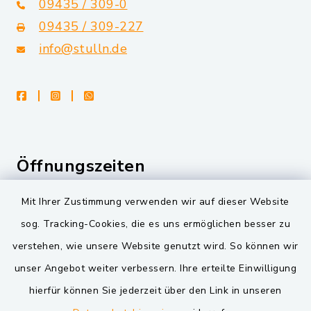
09435 / 309-0
09435 / 309-227
info@stulln.de
facebook
instagram
whatsapp
Öffnungszeiten
Montag bis Freitag:
Mit Ihrer Zustimmung verwenden wir auf dieser Website
08:00-12:00 Uhr
sog. Tracking-Cookies, die es uns ermöglichen besser zu
verstehen, wie unsere Website genutzt wird. So können wir
Montag und Dienstag zusätzlich:
unser Angebot weiter verbessern. Ihre erteilte Einwilligung
14:00-16:00 Uhr
hierfür können Sie jederzeit über den Link in unseren
Donnerstag zusätzlich: