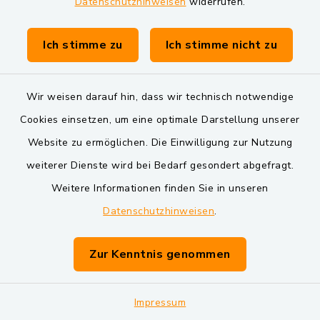
Datenschutzhinweisen
widerrufen.
14:00-17:00 Uhr
Ich stimme zu
Ich stimme nicht zu
Bitte vereinbaren Sie einen Termin!
Wir weisen darauf hin, dass wir technisch notwendige
Quicklinks
Cookies einsetzen, um eine optimale Darstellung unserer
Website zu ermöglichen. Die Einwilligung zur Nutzung
BayernPortal
weiterer Dienste wird bei Bedarf gesondert abgefragt.
Landkreis Schwandorf
Weitere Informationen finden Sie in unseren
Datenschutzhinweisen
.
Oberpfälzer Wald
VG und Gemeinden
Zur Kenntnis genommen
Markt Schwarzenfeld
Impressum