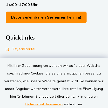
14:00-17:00 Uhr
Bitte vereinbaren Sie einen Termin!
Quicklinks
BayernPortal
Landkreis Schwandorf
Mit Ihrer Zustimmung verwenden wir auf dieser Website
Oberpfälzer Wald
sog. Tracking-Cookies, die es uns ermöglichen besser zu
verstehen, wie unsere Website genutzt wird. So können wir
VG und Gemeinden
unser Angebot weiter verbessern. Ihre erteilte Einwilligung
Markt Schwarzenfeld
hierfür können Sie jederzeit über den Link in unseren
Datenschutzhinweisen
widerrufen.
Gemeinde Schwarzach bei Nabburg