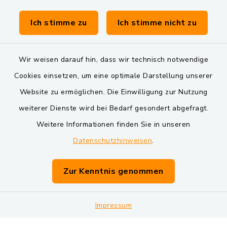
Verwaltungsgemeinschaft Schwarzenfeld
Ich stimme zu
Ich stimme nicht zu
Wir weisen darauf hin, dass wir technisch notwendige
Cookies einsetzen, um eine optimale Darstellung unserer
Website zu ermöglichen. Die Einwilligung zur Nutzung
Kontakt
weiterer Dienste wird bei Bedarf gesondert abgefragt.
Weitere Informationen finden Sie in unseren
Barrierefreiheit
Datenschutzhinweisen
.
Datenschutz
Zur Kenntnis genommen
Impressum
Impressum
Sitemap