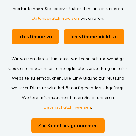
Markt Schwarzenfeld
hierfür können Sie jederzeit über den Link in unseren
Datenschutzhinweisen
widerrufen.
Gemeinde Schwarzach bei Nabburg
Verwaltungsgemeinschaft Schwarzenfeld
Ich stimme zu
Ich stimme nicht zu
Wir weisen darauf hin, dass wir technisch notwendige
Cookies einsetzen, um eine optimale Darstellung unserer
Website zu ermöglichen. Die Einwilligung zur Nutzung
Kontakt
weiterer Dienste wird bei Bedarf gesondert abgefragt.
Weitere Informationen finden Sie in unseren
Barrierefreiheit
Datenschutzhinweisen
.
Datenschutz
Zur Kenntnis genommen
Impressum