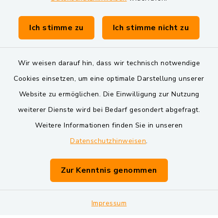
Gemeinde Schwarzach bei Nabburg
Verwaltungsgemeinschaft Schwarzenfeld
Ich stimme zu
Ich stimme nicht zu
Wir weisen darauf hin, dass wir technisch notwendige
Cookies einsetzen, um eine optimale Darstellung unserer
Website zu ermöglichen. Die Einwilligung zur Nutzung
Kontakt
weiterer Dienste wird bei Bedarf gesondert abgefragt.
Weitere Informationen finden Sie in unseren
Barrierefreiheit
Datenschutzhinweisen
.
Datenschutz
Zur Kenntnis genommen
Impressum
Impressum
Sitemap