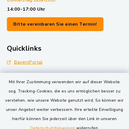
Donnerstag zusätzlich:
14:00-17:00 Uhr
Bitte vereinbaren Sie einen Termin!
Quicklinks
BayernPortal
Landkreis Schwandorf
Mit Ihrer Zustimmung verwenden wir auf dieser Website
Oberpfälzer Wald
sog. Tracking-Cookies, die es uns ermöglichen besser zu
verstehen, wie unsere Website genutzt wird. So können wir
VG und Gemeinden
unser Angebot weiter verbessern. Ihre erteilte Einwilligung
Markt Schwarzenfeld
hierfür können Sie jederzeit über den Link in unseren
Datenschutzhinweisen
widerrufen.