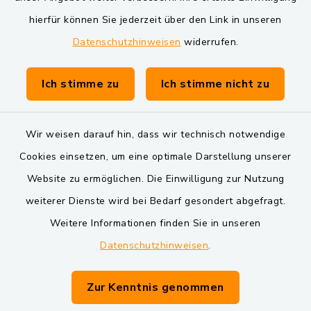
Markt Schwarzenfeld
hierfür können Sie jederzeit über den Link in unseren
Datenschutzhinweisen
widerrufen.
Gemeinde Schwarzach bei Nabburg
Verwaltungsgemeinschaft Schwarzenfeld
Ich stimme zu
Ich stimme nicht zu
Wir weisen darauf hin, dass wir technisch notwendige
Cookies einsetzen, um eine optimale Darstellung unserer
Website zu ermöglichen. Die Einwilligung zur Nutzung
Kontakt
weiterer Dienste wird bei Bedarf gesondert abgefragt.
Weitere Informationen finden Sie in unseren
Barrierefreiheit
Datenschutzhinweisen
.
Datenschutz
Zur Kenntnis genommen
Impressum