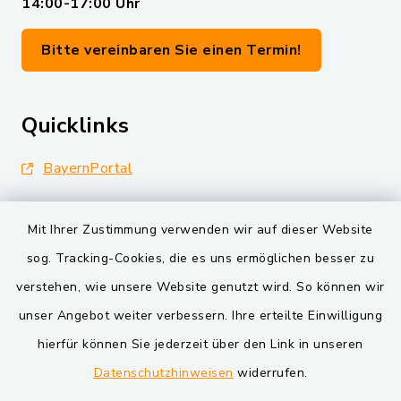
14:00-17:00 Uhr
Bitte vereinbaren Sie einen Termin!
Quicklinks
BayernPortal
Landkreis Schwandorf
Mit Ihrer Zustimmung verwenden wir auf dieser Website
Oberpfälzer Wald
sog. Tracking-Cookies, die es uns ermöglichen besser zu
verstehen, wie unsere Website genutzt wird. So können wir
VG und Gemeinden
unser Angebot weiter verbessern. Ihre erteilte Einwilligung
Markt Schwarzenfeld
hierfür können Sie jederzeit über den Link in unseren
Datenschutzhinweisen
widerrufen.
Gemeinde Schwarzach bei Nabburg