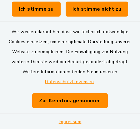
Verwaltungsgemeinschaft Schwarzenfeld
Ich stimme zu
Ich stimme nicht zu
Wir weisen darauf hin, dass wir technisch notwendige
Cookies einsetzen, um eine optimale Darstellung unserer
Website zu ermöglichen. Die Einwilligung zur Nutzung
Kontakt
weiterer Dienste wird bei Bedarf gesondert abgefragt.
Weitere Informationen finden Sie in unseren
Barrierefreiheit
Datenschutzhinweisen
.
Datenschutz
Zur Kenntnis genommen
Impressum
Impressum
Sitemap
Cookie-Einstellungen