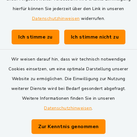
Markt Schwarzenfeld
hierfür können Sie jederzeit über den Link in unseren
Datenschutzhinweisen
widerrufen.
Gemeinde Schwarzach bei Nabburg
Verwaltungsgemeinschaft Schwarzenfeld
Ich stimme zu
Ich stimme nicht zu
Wir weisen darauf hin, dass wir technisch notwendige
Cookies einsetzen, um eine optimale Darstellung unserer
Website zu ermöglichen. Die Einwilligung zur Nutzung
Kontakt
weiterer Dienste wird bei Bedarf gesondert abgefragt.
Weitere Informationen finden Sie in unseren
Barrierefreiheit
Datenschutzhinweisen
.
Datenschutz
Zur Kenntnis genommen
Impressum