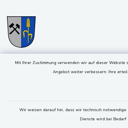
Gemeinde Stulln
Öffnun
Mit Ihrer Zustimmung verwenden wir auf dieser Website s
Angebot weiter verbessern. Ihre erteil
Montag bis 
Viktor-Koch-Str. 4
92521 Schwarzenfeld
08:00-12:
09435 / 309-0
Montag und 
09435 / 309-227
14:00-16:
Wir weisen darauf hin, dass wir technisch notwendige 
info@stulln.de
Dienste wird bei Bedarf
Donnerstag 