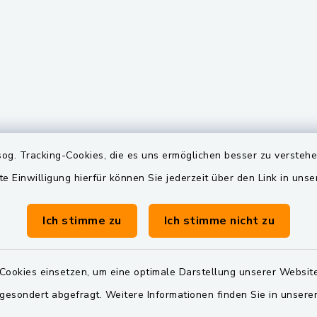
gszeiten
Quicklinks
og. Tracking-Cookies, die es uns ermöglichen besser zu versteh
te Einwilligung hierfür können Sie jederzeit über den Link in uns
Freitag:
BayernPortal
00 Uhr
Landkreis Schwandorf
Ich stimme zu
Ich stimme nicht zu
Dienstag zusätzlich:
Oberpfälzer Wald
00 Uhr
Cookies einsetzen, um eine optimale Darstellung unserer Website
 gesondert abgefragt. Weitere Informationen finden Sie in unser
zusätzlich: