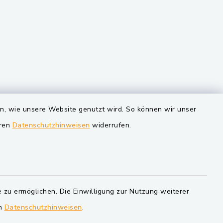
VG und Gemeinden
en, wie unsere Website genutzt wird. So können wir unser
eren
Datenschutzhinweisen
widerrufen.
Markt Schwarzenfeld
Gemeinde Schwarzach bei Nabburg
Verwaltungsgemeinschaft
Schwarzenfeld
 zu ermöglichen. Die Einwilligung zur Nutzung weiterer
en
Datenschutzhinweisen
.