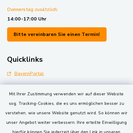
Donnerstag zusätzlich:
14:00-17:00 Uhr
Bitte vereinbaren Sie einen Termin!
Quicklinks
BayernPortal
Landkreis Schwandorf
Mit Ihrer Zustimmung verwenden wir auf dieser Website
Oberpfälzer Wald
sog. Tracking-Cookies, die es uns ermöglichen besser zu
verstehen, wie unsere Website genutzt wird. So können wir
VG und Gemeinden
unser Angebot weiter verbessern. Ihre erteilte Einwilligung
Markt Schwarzenfeld
hierfür können Sie jederzeit über den Link in unseren