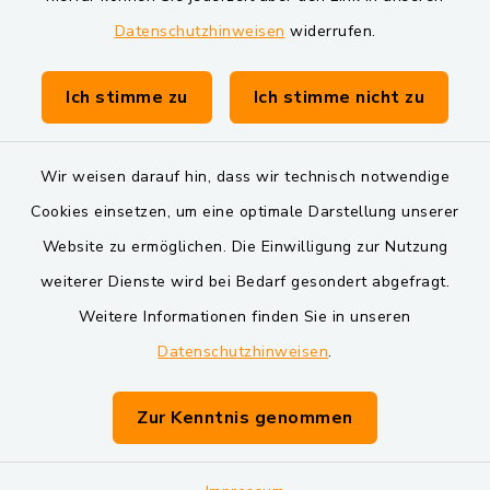
Datenschutzhinweisen
widerrufen.
Gemeinde Schwarzach bei Nabburg
Verwaltungsgemeinschaft Schwarzenfeld
Ich stimme zu
Ich stimme nicht zu
Wir weisen darauf hin, dass wir technisch notwendige
Cookies einsetzen, um eine optimale Darstellung unserer
Website zu ermöglichen. Die Einwilligung zur Nutzung
Kontakt
weiterer Dienste wird bei Bedarf gesondert abgefragt.
Weitere Informationen finden Sie in unseren
Barrierefreiheit
Datenschutzhinweisen
.
Datenschutz
Zur Kenntnis genommen
Impressum