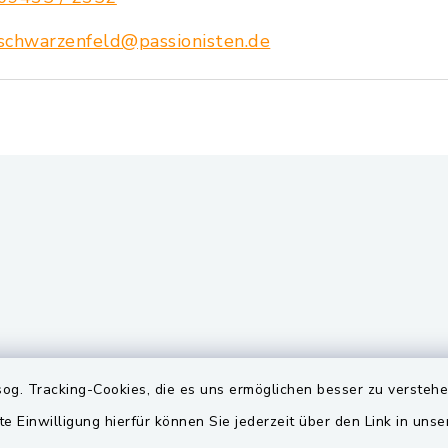
schwarzenfeld@passionisten.de
gszeiten
Quicklinks
og. Tracking-Cookies, die es uns ermöglichen besser zu versteh
te Einwilligung hierfür können Sie jederzeit über den Link in uns
Freitag:
BayernPortal