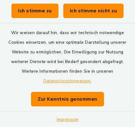
Verwaltungsgemeinschaft Schwarzenfeld
Ich stimme zu
Ich stimme nicht zu
Wir weisen darauf hin, dass wir technisch notwendige
Cookies einsetzen, um eine optimale Darstellung unserer
Website zu ermöglichen. Die Einwilligung zur Nutzung
Kontakt
weiterer Dienste wird bei Bedarf gesondert abgefragt.
Barrierefreiheit
Weitere Informationen finden Sie in unseren
Datenschutzhinweisen
.
Datenschutz
Zur Kenntnis genommen
Impressum
Sitemap
Impressum
Cookie-Einstellungen