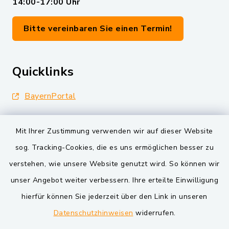
14:00-17:00 Uhr
Bitte vereinbaren Sie einen Termin!
Quicklinks
BayernPortal
Landkreis Schwandorf
Mit Ihrer Zustimmung verwenden wir auf dieser Website
Oberpfälzer Wald
sog. Tracking-Cookies, die es uns ermöglichen besser zu
verstehen, wie unsere Website genutzt wird. So können wir
VG und Gemeinden
unser Angebot weiter verbessern. Ihre erteilte Einwilligung
Markt Schwarzenfeld
hierfür können Sie jederzeit über den Link in unseren
Datenschutzhinweisen
widerrufen.
Gemeinde Schwarzach bei Nabburg