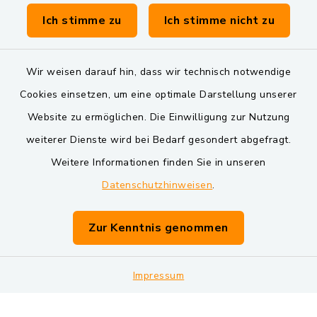
Verwaltungsgemeinschaft Schwarzenfeld
Ich stimme zu
Ich stimme nicht zu
Wir weisen darauf hin, dass wir technisch notwendige
Cookies einsetzen, um eine optimale Darstellung unserer
Website zu ermöglichen. Die Einwilligung zur Nutzung
Kontakt
weiterer Dienste wird bei Bedarf gesondert abgefragt.
Weitere Informationen finden Sie in unseren
Barrierefreiheit
Datenschutzhinweisen
.
Datenschutz
Zur Kenntnis genommen
Impressum
Impressum
Sitemap
Cookie-Einstellungen