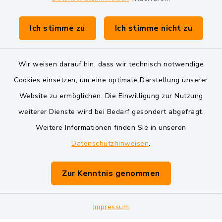
Gemeinde Schwarzach bei Nabburg
Verwaltungsgemeinschaft Schwarzenfeld
Ich stimme zu
Ich stimme nicht zu
Wir weisen darauf hin, dass wir technisch notwendige
Cookies einsetzen, um eine optimale Darstellung unserer
Website zu ermöglichen. Die Einwilligung zur Nutzung
Kontakt
weiterer Dienste wird bei Bedarf gesondert abgefragt.
Weitere Informationen finden Sie in unseren
Barrierefreiheit
Datenschutzhinweisen
.
Datenschutz
Zur Kenntnis genommen
Impressum
Impressum
Sitemap