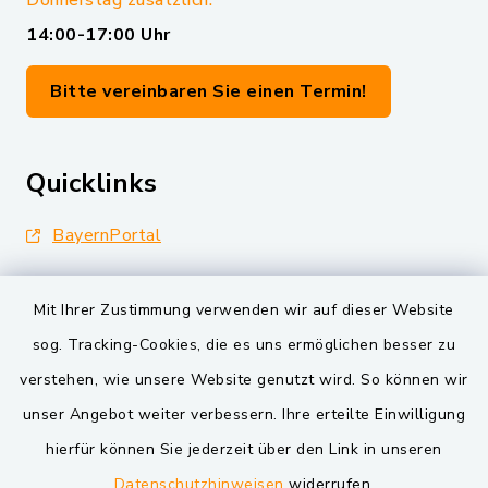
Donnerstag zusätzlich:
14:00-17:00 Uhr
Bitte vereinbaren Sie einen Termin!
Quicklinks
BayernPortal
Landkreis Schwandorf
Mit Ihrer Zustimmung verwenden wir auf dieser Website
Oberpfälzer Wald
sog. Tracking-Cookies, die es uns ermöglichen besser zu
verstehen, wie unsere Website genutzt wird. So können wir
VG und Gemeinden
unser Angebot weiter verbessern. Ihre erteilte Einwilligung
Markt Schwarzenfeld
hierfür können Sie jederzeit über den Link in unseren
Datenschutzhinweisen
widerrufen.