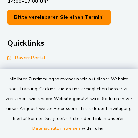
14:00-17:00 Uhr
Bitte vereinbaren Sie einen Termin!
Quicklinks
BayernPortal
Landkreis Schwandorf
Mit Ihrer Zustimmung verwenden wir auf dieser Website
Oberpfälzer Wald
sog. Tracking-Cookies, die es uns ermöglichen besser zu
verstehen, wie unsere Website genutzt wird. So können wir
VG und Gemeinden
unser Angebot weiter verbessern. Ihre erteilte Einwilligung
Markt Schwarzenfeld
hierfür können Sie jederzeit über den Link in unseren
Datenschutzhinweisen
widerrufen.
Gemeinde Schwarzach bei Nabburg