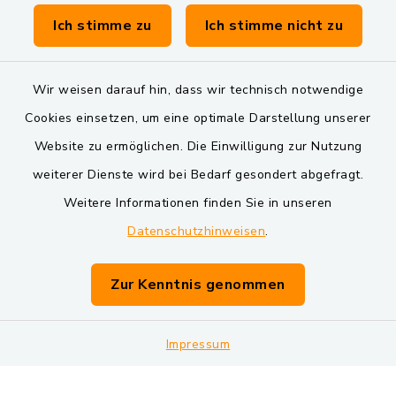
Verwaltungsgemeinschaft Schwarzenfeld
Ich stimme zu
Ich stimme nicht zu
Wir weisen darauf hin, dass wir technisch notwendige
Cookies einsetzen, um eine optimale Darstellung unserer
Website zu ermöglichen. Die Einwilligung zur Nutzung
Kontakt
weiterer Dienste wird bei Bedarf gesondert abgefragt.
Weitere Informationen finden Sie in unseren
Barrierefreiheit
Datenschutzhinweisen
.
Datenschutz
Zur Kenntnis genommen
Impressum
Impressum
Sitemap
Cookie-Einstellungen