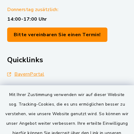
Donnerstag zusätzlich:
14:00-17:00 Uhr
Bitte vereinbaren Sie einen Termin!
Quicklinks
BayernPortal
Landkreis Schwandorf
Mit Ihrer Zustimmung verwenden wir auf dieser Website
Oberpfälzer Wald
sog. Tracking-Cookies, die es uns ermöglichen besser zu
verstehen, wie unsere Website genutzt wird. So können wir
VG und Gemeinden
unser Angebot weiter verbessern. Ihre erteilte Einwilligung
Markt Schwarzenfeld
hierfür können Sie jederzeit über den Link in unseren