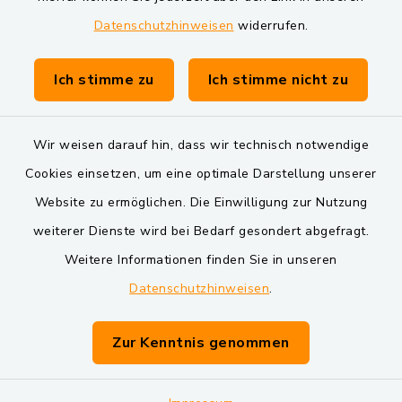
Datenschutzhinweisen
widerrufen.
Gemeinde Schwarzach bei Nabburg
Verwaltungsgemeinschaft Schwarzenfeld
Ich stimme zu
Ich stimme nicht zu
Wir weisen darauf hin, dass wir technisch notwendige
Cookies einsetzen, um eine optimale Darstellung unserer
Website zu ermöglichen. Die Einwilligung zur Nutzung
Kontakt
weiterer Dienste wird bei Bedarf gesondert abgefragt.
Weitere Informationen finden Sie in unseren
Barrierefreiheit
Datenschutzhinweisen
.
Datenschutz
Zur Kenntnis genommen
Impressum