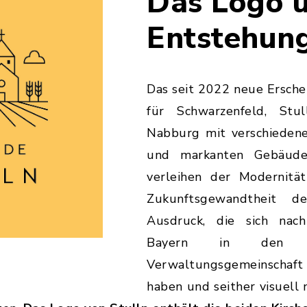
Das Logo u
Entstehun
Das seit 2022 neue Ersche
für Schwarzenfeld, Stu
Nabburg mit verschiedene
und markanten Gebäud
verleihen der Modernit
Zukunftsgewandtheit 
Ausdruck, die sich nac
Bayern in den 
Verwaltungsgemeinschaf
haben und seither visuell