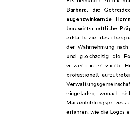
Erscheinung treten konn
Barbara, die Getreide
augenzwinkernde Homm
landwirtschaftliche Pr
erklärte Ziel des übergre
der Wahrnehmung nach i
und gleichzeitig die P
Gewerbeinteressierte. 
professionell aufzutre
Verwaltungsgemeinsch
eingeladen, wonach s
Markenbildungsprozess d
erfahren, wie die Logos 