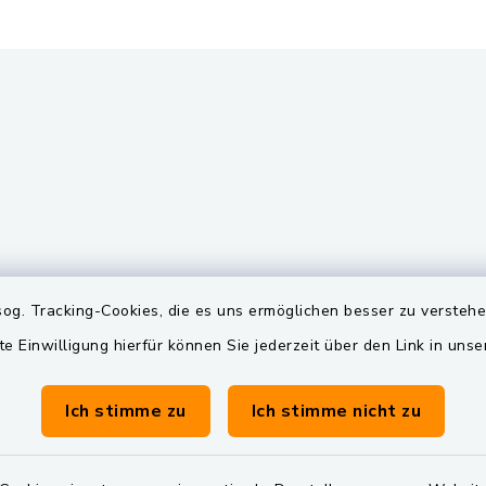
gszeiten
Quicklinks
og. Tracking-Cookies, die es uns ermöglichen besser zu versteh
te Einwilligung hierfür können Sie jederzeit über den Link in uns
Freitag:
BayernPortal
00 Uhr
Landkreis Schwandorf
Ich stimme zu
Ich stimme nicht zu
Dienstag zusätzlich:
Oberpfälzer Wald
00 Uhr