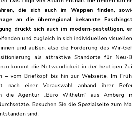
ten.
Das Logo von Stulln enthält die beiden Kirch
ähren, die sich auch im Wappen finden, sowi
age an die überregional bekannte Faschingstr
ägung drückt sich auch im modern-pastelligen, 
ifenden und zugleich in sich individuellen visuelle
nnen und außen, also die Förderung des Wir-Gefü
ositionierung als attraktive Standorte für Neu-
Hinzu kommt die Notwendigkeit in der heutigen Ze
ten – vom Briefkopf bis hin zur Webseite. Im Fr
aft nach einer Vorauswahl anhand ihrer Refe
ich die Agentur „Büro Wilhelm“ aus Amberg 
urchsetzte. Besuchen Sie die Spezialseite zum M
entstanden sind.