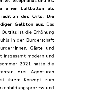
en St. Stephanus und St.
e einen Luftballon als
adition des Orts. Die
erdigen Gelbton aus.
Das
n Outfits ist die Erhöhung
hls in der Bürgerschaft
Bürger*innen, Gäste und
it insgesamt modern und
ühsommer 2021 hatte die
renzen drei Agenturen
mit ihrem Konzept zum
arkenbildungsprozess und