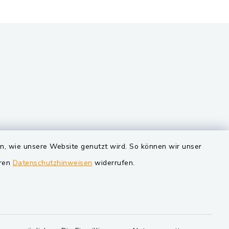
VG und Gemeinden
en, wie unsere Website genutzt wird. So können wir unser
eren
Datenschutzhinweisen
widerrufen.
Markt Schwarzenfeld
Gemeinde Schwarzach bei Nabburg
Verwaltungsgemeinschaft
Schwarzenfeld