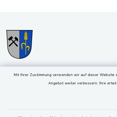
Gemeinde Stulln
Öffnun
Mit Ihrer Zustimmung verwenden wir auf dieser Website s
Angebot weiter verbessern. Ihre erteil
Montag bis 
Viktor-Koch-Str. 4
92521 Schwarzenfeld
08:00-12:
09435 / 309-0
Montag und 
09435 / 309-227
14:00-16: