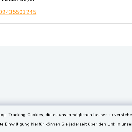
09435501245
gszeiten
Quicklinks
og. Tracking-Cookies, die es uns ermöglichen besser zu versteh
te Einwilligung hierfür können Sie jederzeit über den Link in uns
Freitag:
BayernPortal