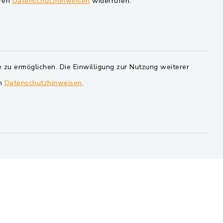
eren
Datenschutzhinweisen
widerrufen.
Markt Schwarzenfeld
Gemeinde Schwarzach bei Nabburg
Verwaltungsgemeinschaft
Schwarzenfeld
 zu ermöglichen. Die Einwilligung zur Nutzung weiterer
en
Datenschutzhinweisen
.