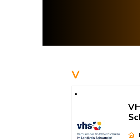
V
VH
Sc