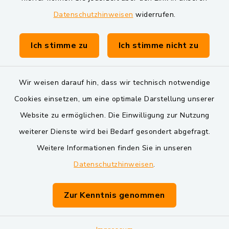
Datenschutzhinweisen
widerrufen.
Gemeinde Schwarzach bei Nabburg
Verwaltungsgemeinschaft Schwarzenfeld
Ich stimme zu
Ich stimme nicht zu
Wir weisen darauf hin, dass wir technisch notwendige
Cookies einsetzen, um eine optimale Darstellung unserer
Website zu ermöglichen. Die Einwilligung zur Nutzung
Kontakt
weiterer Dienste wird bei Bedarf gesondert abgefragt.
Weitere Informationen finden Sie in unseren
Barrierefreiheit
Datenschutzhinweisen
.
Datenschutz
Zur Kenntnis genommen
Impressum