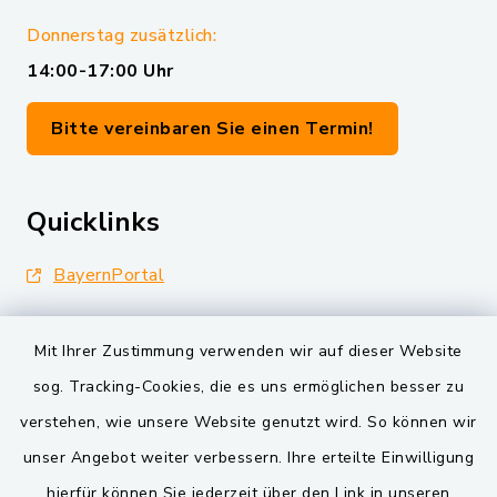
Donnerstag zusätzlich:
14:00-17:00 Uhr
Bitte vereinbaren Sie einen Termin!
Quicklinks
BayernPortal
Landkreis Schwandorf
Mit Ihrer Zustimmung verwenden wir auf dieser Website
Oberpfälzer Wald
sog. Tracking-Cookies, die es uns ermöglichen besser zu
verstehen, wie unsere Website genutzt wird. So können wir
VG und Gemeinden
unser Angebot weiter verbessern. Ihre erteilte Einwilligung
Markt Schwarzenfeld
hierfür können Sie jederzeit über den Link in unseren