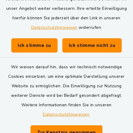
VG und Gemeinden
unser Angebot weiter verbessern. Ihre erteilte Einwilligung
Markt Schwarzenfeld
hierfür können Sie jederzeit über den Link in unseren
Datenschutzhinweisen
widerrufen.
Gemeinde Schwarzach bei Nabburg
Verwaltungsgemeinschaft Schwarzenfeld
Ich stimme zu
Ich stimme nicht zu
Wir weisen darauf hin, dass wir technisch notwendige
Cookies einsetzen, um eine optimale Darstellung unserer
Website zu ermöglichen. Die Einwilligung zur Nutzung
Kontakt
weiterer Dienste wird bei Bedarf gesondert abgefragt.
Weitere Informationen finden Sie in unseren
Barrierefreiheit
Datenschutzhinweisen
.
Datenschutz
Zur Kenntnis genommen