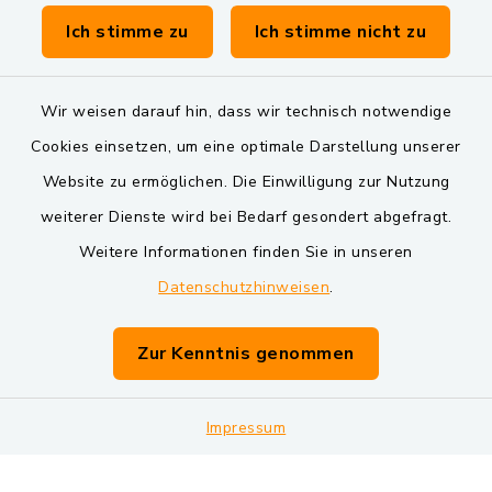
Verwaltungsgemeinschaft Schwarzenfeld
Ich stimme zu
Ich stimme nicht zu
Wir weisen darauf hin, dass wir technisch notwendige
Cookies einsetzen, um eine optimale Darstellung unserer
Website zu ermöglichen. Die Einwilligung zur Nutzung
Kontakt
weiterer Dienste wird bei Bedarf gesondert abgefragt.
Weitere Informationen finden Sie in unseren
Barrierefreiheit
Datenschutzhinweisen
.
Datenschutz
Zur Kenntnis genommen
Impressum
Impressum
Sitemap
Cookie-Einstellungen