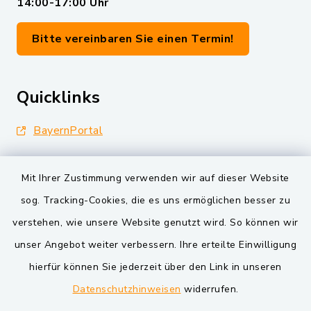
14:00-17:00 Uhr
Bitte vereinbaren Sie einen Termin!
Quicklinks
BayernPortal
Landkreis Schwandorf
Mit Ihrer Zustimmung verwenden wir auf dieser Website
Oberpfälzer Wald
sog. Tracking-Cookies, die es uns ermöglichen besser zu
verstehen, wie unsere Website genutzt wird. So können wir
VG und Gemeinden
unser Angebot weiter verbessern. Ihre erteilte Einwilligung
Markt Schwarzenfeld
hierfür können Sie jederzeit über den Link in unseren
Datenschutzhinweisen
widerrufen.
Gemeinde Schwarzach bei Nabburg