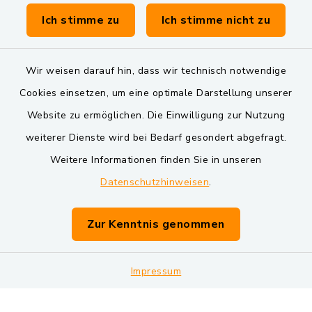
Verwaltungsgemeinschaft Schwarzenfeld
Ich stimme zu
Ich stimme nicht zu
Wir weisen darauf hin, dass wir technisch notwendige
Cookies einsetzen, um eine optimale Darstellung unserer
Website zu ermöglichen. Die Einwilligung zur Nutzung
Kontakt
weiterer Dienste wird bei Bedarf gesondert abgefragt.
Weitere Informationen finden Sie in unseren
Barrierefreiheit
Datenschutzhinweisen
.
Datenschutz
Zur Kenntnis genommen
Impressum
Impressum
Sitemap
Cookie-Einstellungen