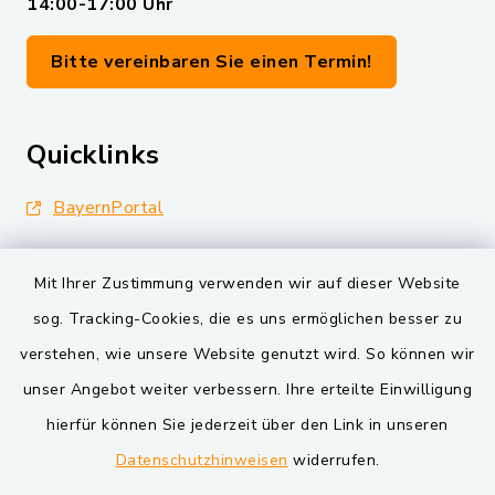
14:00-17:00 Uhr
Bitte vereinbaren Sie einen Termin!
Quicklinks
BayernPortal
Landkreis Schwandorf
Mit Ihrer Zustimmung verwenden wir auf dieser Website
Oberpfälzer Wald
sog. Tracking-Cookies, die es uns ermöglichen besser zu
verstehen, wie unsere Website genutzt wird. So können wir
VG und Gemeinden
unser Angebot weiter verbessern. Ihre erteilte Einwilligung
Markt Schwarzenfeld
hierfür können Sie jederzeit über den Link in unseren
Datenschutzhinweisen
widerrufen.
Gemeinde Schwarzach bei Nabburg