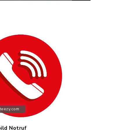
teezy.com
ild Notruf