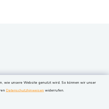
VG und Gemeinden
en, wie unsere Website genutzt wird. So können wir unser
eren
Datenschutzhinweisen
widerrufen.
Markt Schwarzenfeld
Gemeinde Schwarzach bei Nabburg