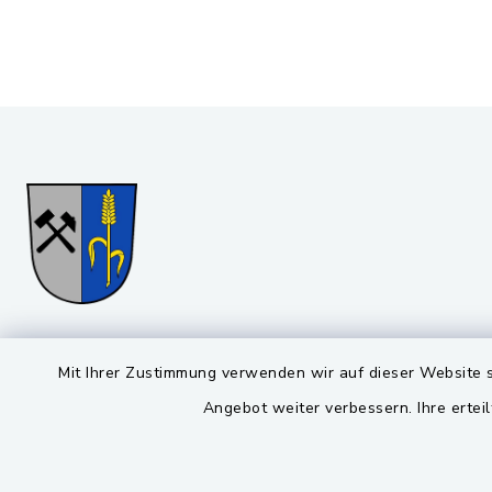
Gemeinde Stulln
Öffnun
Mit Ihrer Zustimmung verwenden wir auf dieser Website s
Angebot weiter verbessern. Ihre erteil
Montag bis 
Viktor-Koch-Str. 4
92521 Schwarzenfeld
08:00-12: