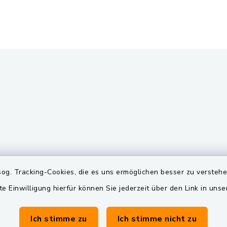
gszeiten
Quicklinks
og. Tracking-Cookies, die es uns ermöglichen besser zu versteh
te Einwilligung hierfür können Sie jederzeit über den Link in uns
Freitag:
BayernPortal
00 Uhr
Landkreis Schwandorf
Ich stimme zu
Ich stimme nicht zu