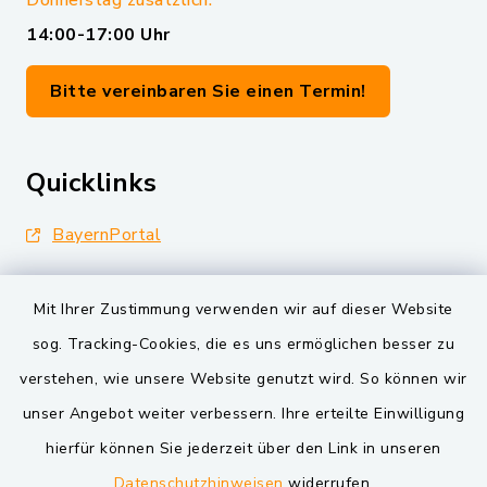
Donnerstag zusätzlich:
14:00-17:00 Uhr
Bitte vereinbaren Sie einen Termin!
Quicklinks
BayernPortal
Landkreis Schwandorf
Mit Ihrer Zustimmung verwenden wir auf dieser Website
Oberpfälzer Wald
sog. Tracking-Cookies, die es uns ermöglichen besser zu
verstehen, wie unsere Website genutzt wird. So können wir
VG und Gemeinden
unser Angebot weiter verbessern. Ihre erteilte Einwilligung
Markt Schwarzenfeld
hierfür können Sie jederzeit über den Link in unseren
Datenschutzhinweisen
widerrufen.