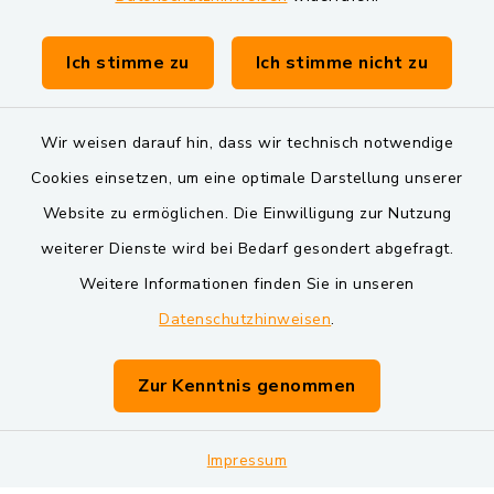
Gemeinde Schwarzach bei Nabburg
Verwaltungsgemeinschaft Schwarzenfeld
Ich stimme zu
Ich stimme nicht zu
Wir weisen darauf hin, dass wir technisch notwendige
Cookies einsetzen, um eine optimale Darstellung unserer
Website zu ermöglichen. Die Einwilligung zur Nutzung
Kontakt
weiterer Dienste wird bei Bedarf gesondert abgefragt.
Weitere Informationen finden Sie in unseren
Barrierefreiheit
Datenschutzhinweisen
.
Datenschutz
Zur Kenntnis genommen
Impressum
Impressum
Sitemap