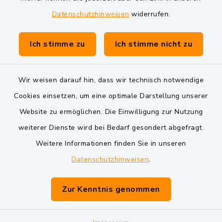
Datenschutzhinweisen
widerrufen.
Gemeinde Schwarzach bei Nabburg
Verwaltungsgemeinschaft Schwarzenfeld
Ich stimme zu
Ich stimme nicht zu
Wir weisen darauf hin, dass wir technisch notwendige
Cookies einsetzen, um eine optimale Darstellung unserer
Website zu ermöglichen. Die Einwilligung zur Nutzung
Kontakt
weiterer Dienste wird bei Bedarf gesondert abgefragt.
Weitere Informationen finden Sie in unseren
Barrierefreiheit
Datenschutzhinweisen
.
Datenschutz
Zur Kenntnis genommen
Impressum