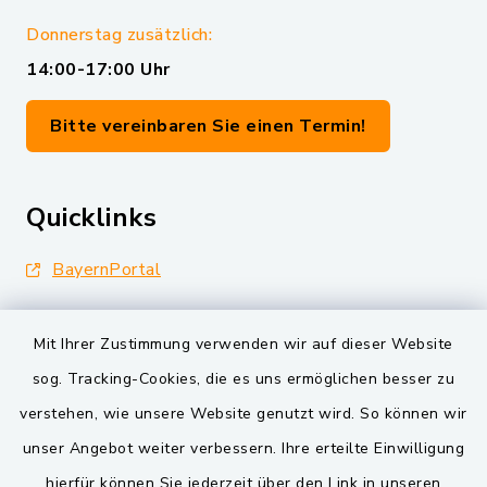
Donnerstag zusätzlich:
14:00-17:00 Uhr
Bitte vereinbaren Sie einen Termin!
Quicklinks
BayernPortal
Landkreis Schwandorf
Mit Ihrer Zustimmung verwenden wir auf dieser Website
Oberpfälzer Wald
sog. Tracking-Cookies, die es uns ermöglichen besser zu
verstehen, wie unsere Website genutzt wird. So können wir
VG und Gemeinden
unser Angebot weiter verbessern. Ihre erteilte Einwilligung
Markt Schwarzenfeld
hierfür können Sie jederzeit über den Link in unseren