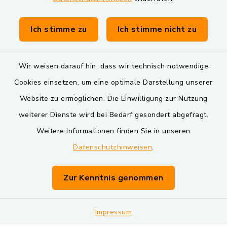
Gemeinde Schwarzach bei Nabburg
Verwaltungsgemeinschaft Schwarzenfeld
Ich stimme zu
Ich stimme nicht zu
Wir weisen darauf hin, dass wir technisch notwendige
Cookies einsetzen, um eine optimale Darstellung unserer
Website zu ermöglichen. Die Einwilligung zur Nutzung
Kontakt
weiterer Dienste wird bei Bedarf gesondert abgefragt.
Weitere Informationen finden Sie in unseren
Barrierefreiheit
Datenschutzhinweisen
.
Datenschutz
Zur Kenntnis genommen
Impressum
Sitemap
Impressum