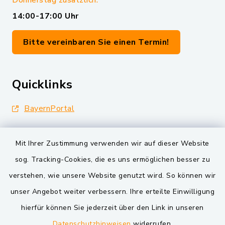
Donnerstag zusätzlich:
14:00-17:00 Uhr
Bitte vereinbaren Sie einen Termin!
Quicklinks
BayernPortal
Landkreis Schwandorf
Mit Ihrer Zustimmung verwenden wir auf dieser Website
Oberpfälzer Wald
sog. Tracking-Cookies, die es uns ermöglichen besser zu
verstehen, wie unsere Website genutzt wird. So können wir
VG und Gemeinden
unser Angebot weiter verbessern. Ihre erteilte Einwilligung
Markt Schwarzenfeld
hierfür können Sie jederzeit über den Link in unseren
Datenschutzhinweisen
widerrufen.