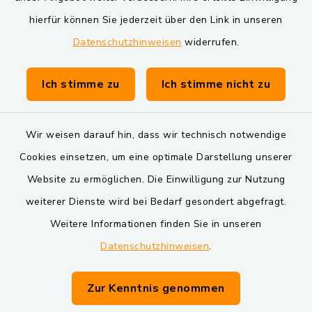
Markt Schwarzenfeld
hierfür können Sie jederzeit über den Link in unseren
Datenschutzhinweisen
widerrufen.
Gemeinde Schwarzach bei Nabburg
Verwaltungsgemeinschaft Schwarzenfeld
Ich stimme zu
Ich stimme nicht zu
Wir weisen darauf hin, dass wir technisch notwendige
Cookies einsetzen, um eine optimale Darstellung unserer
Website zu ermöglichen. Die Einwilligung zur Nutzung
Kontakt
weiterer Dienste wird bei Bedarf gesondert abgefragt.
Weitere Informationen finden Sie in unseren
Barrierefreiheit
Datenschutzhinweisen
.
Datenschutz
Zur Kenntnis genommen
Impressum