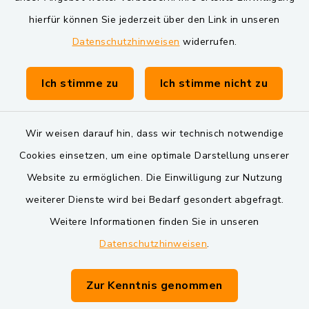
Markt Schwarzenfeld
hierfür können Sie jederzeit über den Link in unseren
Datenschutzhinweisen
widerrufen.
Gemeinde Schwarzach bei Nabburg
Verwaltungsgemeinschaft Schwarzenfeld
Ich stimme zu
Ich stimme nicht zu
Wir weisen darauf hin, dass wir technisch notwendige
Cookies einsetzen, um eine optimale Darstellung unserer
Website zu ermöglichen. Die Einwilligung zur Nutzung
Kontakt
weiterer Dienste wird bei Bedarf gesondert abgefragt.
Weitere Informationen finden Sie in unseren
Barrierefreiheit
Datenschutzhinweisen
.
Datenschutz
Zur Kenntnis genommen
Impressum