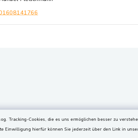
01608141766
gszeiten
Quicklinks
og. Tracking-Cookies, die es uns ermöglichen besser zu versteh
te Einwilligung hierfür können Sie jederzeit über den Link in uns
Freitag:
BayernPortal