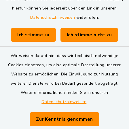
Markt Schwarzenfeld
hierfür können Sie jederzeit über den Link in unseren
Datenschutzhinweisen
widerrufen.
Gemeinde Schwarzach bei Nabburg
Verwaltungsgemeinschaft Schwarzenfeld
Ich stimme zu
Ich stimme nicht zu
Wir weisen darauf hin, dass wir technisch notwendige
Cookies einsetzen, um eine optimale Darstellung unserer
Website zu ermöglichen. Die Einwilligung zur Nutzung
Kontakt
weiterer Dienste wird bei Bedarf gesondert abgefragt.
Weitere Informationen finden Sie in unseren
Barrierefreiheit
Datenschutzhinweisen
.
Datenschutz
Zur Kenntnis genommen
Impressum