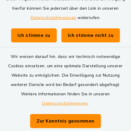
Markt Schwarzenfeld
hierfür können Sie jederzeit über den Link in unseren
Datenschutzhinweisen
widerrufen.
Gemeinde Schwarzach bei Nabburg
Verwaltungsgemeinschaft Schwarzenfeld
Ich stimme zu
Ich stimme nicht zu
Wir weisen darauf hin, dass wir technisch notwendige
Cookies einsetzen, um eine optimale Darstellung unserer
Website zu ermöglichen. Die Einwilligung zur Nutzung
Kontakt
weiterer Dienste wird bei Bedarf gesondert abgefragt.
Weitere Informationen finden Sie in unseren
Barrierefreiheit
Datenschutzhinweisen
.
Datenschutz
Zur Kenntnis genommen
Impressum