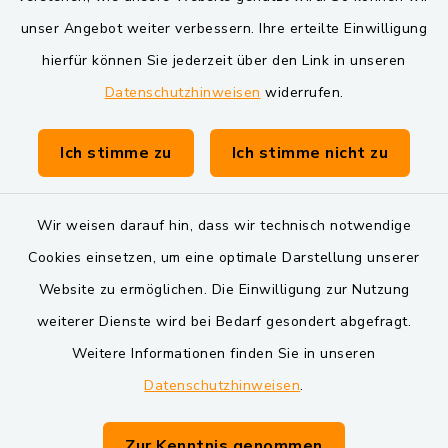
VG und Gemeinden
unser Angebot weiter verbessern. Ihre erteilte Einwilligung
Markt Schwarzenfeld
hierfür können Sie jederzeit über den Link in unseren
Datenschutzhinweisen
widerrufen.
Gemeinde Schwarzach bei Nabburg
Verwaltungsgemeinschaft Schwarzenfeld
Ich stimme zu
Ich stimme nicht zu
Wir weisen darauf hin, dass wir technisch notwendige
Cookies einsetzen, um eine optimale Darstellung unserer
Website zu ermöglichen. Die Einwilligung zur Nutzung
Kontakt
weiterer Dienste wird bei Bedarf gesondert abgefragt.
Weitere Informationen finden Sie in unseren
Barrierefreiheit
Datenschutzhinweisen
.
Datenschutz
Zur Kenntnis genommen