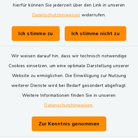
Markt Schwarzenfeld
hierfür können Sie jederzeit über den Link in unseren
Datenschutzhinweisen
widerrufen.
Gemeinde Schwarzach bei Nabburg
Verwaltungsgemeinschaft Schwarzenfeld
Ich stimme zu
Ich stimme nicht zu
Wir weisen darauf hin, dass wir technisch notwendige
Cookies einsetzen, um eine optimale Darstellung unserer
Website zu ermöglichen. Die Einwilligung zur Nutzung
Kontakt
weiterer Dienste wird bei Bedarf gesondert abgefragt.
Weitere Informationen finden Sie in unseren
Barrierefreiheit
Datenschutzhinweisen
.
Datenschutz
Zur Kenntnis genommen
Impressum