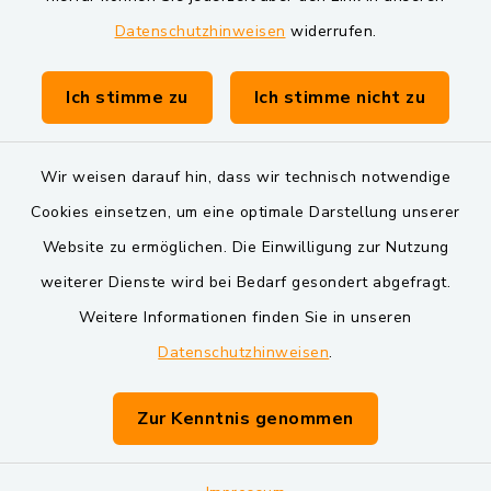
Datenschutzhinweisen
widerrufen.
Gemeinde Schwarzach bei Nabburg
Verwaltungsgemeinschaft Schwarzenfeld
Ich stimme zu
Ich stimme nicht zu
Wir weisen darauf hin, dass wir technisch notwendige
Cookies einsetzen, um eine optimale Darstellung unserer
Website zu ermöglichen. Die Einwilligung zur Nutzung
Kontakt
weiterer Dienste wird bei Bedarf gesondert abgefragt.
Weitere Informationen finden Sie in unseren
Barrierefreiheit
Datenschutzhinweisen
.
Datenschutz
Zur Kenntnis genommen
Impressum