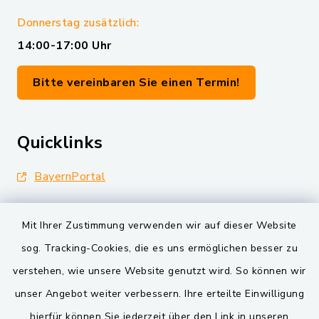
Donnerstag zusätzlich:
14:00-17:00 Uhr
Bitte vereinbaren Sie einen Termin!
Quicklinks
BayernPortal
Landkreis Schwandorf
Mit Ihrer Zustimmung verwenden wir auf dieser Website
Oberpfälzer Wald
sog. Tracking-Cookies, die es uns ermöglichen besser zu
verstehen, wie unsere Website genutzt wird. So können wir
VG und Gemeinden
unser Angebot weiter verbessern. Ihre erteilte Einwilligung
Markt Schwarzenfeld
hierfür können Sie jederzeit über den Link in unseren