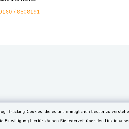
0160 / 8508191
gszeiten
Quicklinks
og. Tracking-Cookies, die es uns ermöglichen besser zu versteh
te Einwilligung hierfür können Sie jederzeit über den Link in uns
Freitag:
BayernPortal