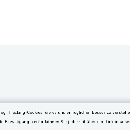
gszeiten
Quicklinks
og. Tracking-Cookies, die es uns ermöglichen besser zu versteh
te Einwilligung hierfür können Sie jederzeit über den Link in uns
Freitag:
BayernPortal