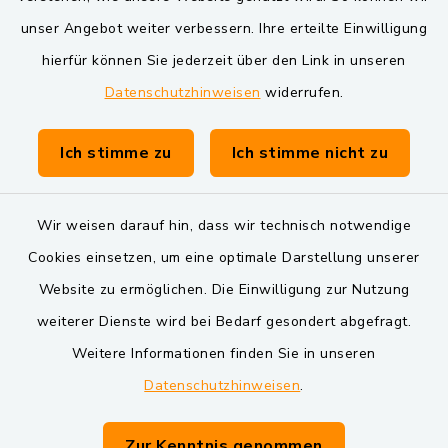
VG und Gemeinden
unser Angebot weiter verbessern. Ihre erteilte Einwilligung
Markt Schwarzenfeld
hierfür können Sie jederzeit über den Link in unseren
Datenschutzhinweisen
widerrufen.
Gemeinde Schwarzach bei Nabburg
Verwaltungsgemeinschaft Schwarzenfeld
Ich stimme zu
Ich stimme nicht zu
Wir weisen darauf hin, dass wir technisch notwendige
Cookies einsetzen, um eine optimale Darstellung unserer
Website zu ermöglichen. Die Einwilligung zur Nutzung
Kontakt
weiterer Dienste wird bei Bedarf gesondert abgefragt.
Weitere Informationen finden Sie in unseren
Barrierefreiheit
Datenschutzhinweisen
.
Datenschutz
Zur Kenntnis genommen