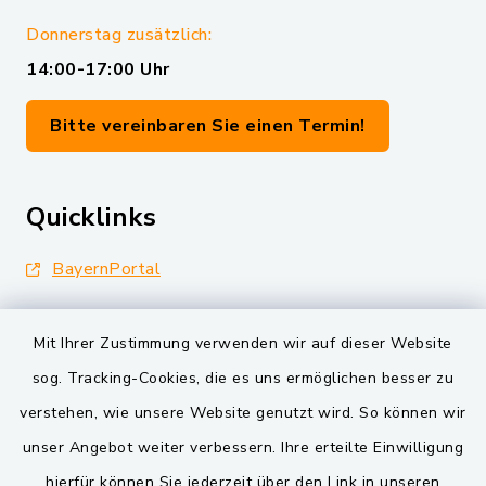
Donnerstag zusätzlich:
14:00-17:00 Uhr
Bitte vereinbaren Sie einen Termin!
Quicklinks
BayernPortal
Landkreis Schwandorf
Mit Ihrer Zustimmung verwenden wir auf dieser Website
Oberpfälzer Wald
sog. Tracking-Cookies, die es uns ermöglichen besser zu
verstehen, wie unsere Website genutzt wird. So können wir
VG und Gemeinden
unser Angebot weiter verbessern. Ihre erteilte Einwilligung
Markt Schwarzenfeld
hierfür können Sie jederzeit über den Link in unseren