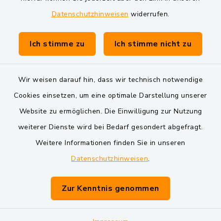
Datenschutzhinweisen
widerrufen.
Gemeinde Schwarzach bei Nabburg
Verwaltungsgemeinschaft Schwarzenfeld
Ich stimme zu
Ich stimme nicht zu
Wir weisen darauf hin, dass wir technisch notwendige
Cookies einsetzen, um eine optimale Darstellung unserer
Website zu ermöglichen. Die Einwilligung zur Nutzung
Kontakt
weiterer Dienste wird bei Bedarf gesondert abgefragt.
Weitere Informationen finden Sie in unseren
Barrierefreiheit
Datenschutzhinweisen
.
Datenschutz
Zur Kenntnis genommen
Impressum