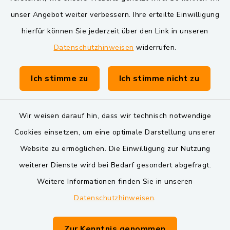
VG und Gemeinden
unser Angebot weiter verbessern. Ihre erteilte Einwilligung
Markt Schwarzenfeld
hierfür können Sie jederzeit über den Link in unseren
Datenschutzhinweisen
widerrufen.
Gemeinde Schwarzach bei Nabburg
Verwaltungsgemeinschaft Schwarzenfeld
Ich stimme zu
Ich stimme nicht zu
Wir weisen darauf hin, dass wir technisch notwendige
Cookies einsetzen, um eine optimale Darstellung unserer
Website zu ermöglichen. Die Einwilligung zur Nutzung
Kontakt
weiterer Dienste wird bei Bedarf gesondert abgefragt.
Weitere Informationen finden Sie in unseren
Barrierefreiheit
Datenschutzhinweisen
.
Datenschutz
Zur Kenntnis genommen