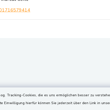
01716579414
gszeiten
Quicklinks
og. Tracking-Cookies, die es uns ermöglichen besser zu versteh
te Einwilligung hierfür können Sie jederzeit über den Link in uns
Freitag:
BayernPortal