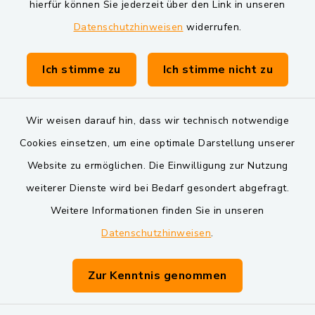
Markt Schwarzenfeld
hierfür können Sie jederzeit über den Link in unseren
Datenschutzhinweisen
widerrufen.
Gemeinde Schwarzach bei Nabburg
Verwaltungsgemeinschaft Schwarzenfeld
Ich stimme zu
Ich stimme nicht zu
Wir weisen darauf hin, dass wir technisch notwendige
Cookies einsetzen, um eine optimale Darstellung unserer
Website zu ermöglichen. Die Einwilligung zur Nutzung
Kontakt
weiterer Dienste wird bei Bedarf gesondert abgefragt.
Weitere Informationen finden Sie in unseren
Barrierefreiheit
Datenschutzhinweisen
.
Datenschutz
Zur Kenntnis genommen
Impressum